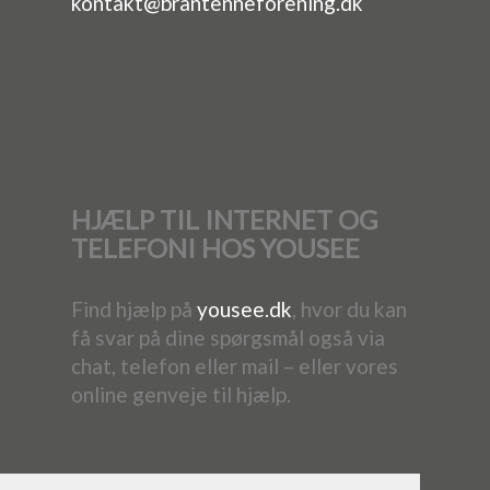
kontakt@brantenneforening.dk
HJÆLP TIL INTERNET OG
TELEFONI HOS YOUSEE
Find hjælp på
yousee.dk
, hvor du kan
få svar på dine spørgsmål også via
chat, telefon eller mail – eller vores
online genveje til hjælp.