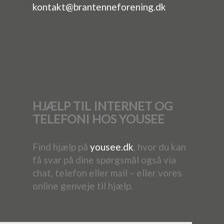
kontakt@brantenneforening.dk
HJÆLP TIL INTERNET OG
TELEFONI HOS YOUSEE
Find hjælp på
yousee.dk
, hvor du kan
få svar på dine spørgsmål også via
chat, telefon eller mail – eller vores
online genveje til hjælp.